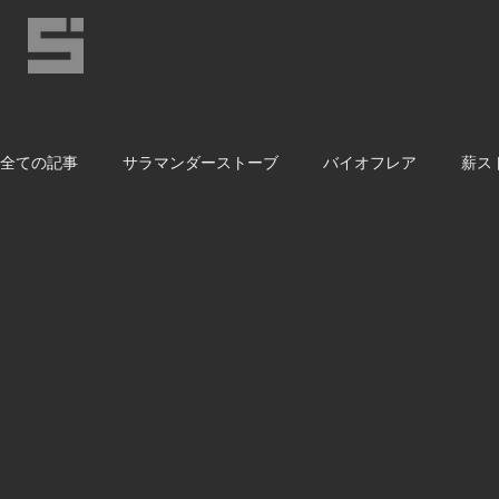
全ての記事
サラマンダーストーブ
バイオフレア
薪ス
齋庄とその仲間たちのブログ